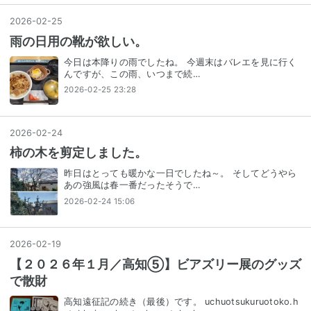
2026
-
02
-
25
雨の日用の靴が欲しい。
今日は本降りの雨でしたね。 今週末はバレエを見に行く
んですが、この雨、いつまで続…
2026-02-25 23:28
2026
-
02
-
24
柿の木を剪定しました。
昨日はとっても暖かな一日でしたね～。 そしてどうやら
あの強風は春一番だったそうで…
2026-02-24 15:06
2026
-
02
-
19
【２０２６年１月／高知⑤】ビアズリー展のグッズ
で散財
高知遠征記の続き（最後）です。 uchuotsukuruotoko.h