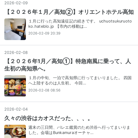
2026
-
02
-
09
【２０２６年１月／高知②】オリエントホテル高知
１月に行った高知遠征記の続きです。 uchuotsukuruoto
ko.hateblo.jp 【市内の移動は…
2026-02-09 20:39
2026
-
02
-
08
【２０２６年1月／高知①】特急南風に乗って、人
生初の高知県へ。
１月の中旬、一泊で高知県に行ってまいりました。 四国
へ上陸するのは人生初。 今回…
2026-02-08 08:56
2026
-
02
-
04
久々の渋谷はカオスだった、、、。
週末の三日間、バレエ鑑賞のため渋谷へ行ってまいりま
した。会場はBunkamuraオーチャ…